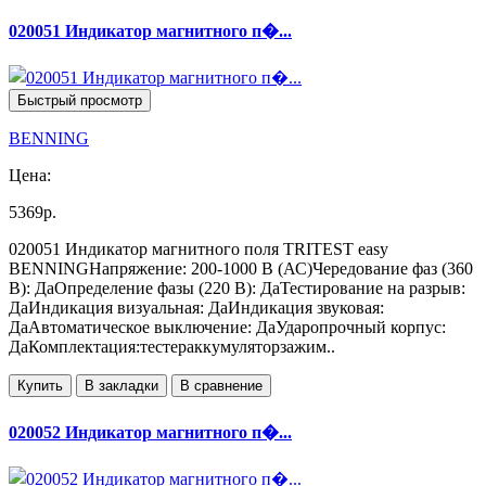
020051 Индикатор магнитного п�...
Быстрый просмотр
BENNING
Цена:
5369р.
020051 Индикатор магнитного поля TRITEST easy
BENNINGНапряжение: 200-1000 В (АС)Чередование фаз (360
В): ДаОпределение фазы (220 В): ДаТестирование на разрыв:
ДаИндикация визуальная: ДаИндикация звуковая:
ДаАвтоматическое выключение: ДаУдаропрочный корпус:
ДаКомплектация:тестераккумуляторзажим..
Купить
В закладки
В сравнение
020052 Индикатор магнитного п�...