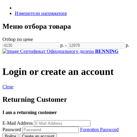
Измерители напряжения
Меню отбора товара
Отбор по цене
р.
-
р.
Сертификат
Официального дилера
BENNING
Login or create an account
Close
Returning Customer
I am a returning customer
E-Mail Address
Password
Forgotten Password
Войти
Create an account