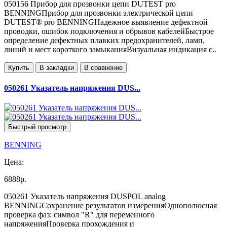
050156 Прибор для прозвонки цепи DUTEST pro
BENNINGПрибор для прозвонки электрической цепи
DUTEST® pro BENNINGНадежное выявление дефектной
проводки, ошибок подключения и обрывов кабелейБыстрое
определение дефектных плавких предохранителей, ламп,
линий и мест короткого замыканияВизуальная индикация с..
Купить
В закладки
В сравнение
050261 Указатель напряжения DUS...
Быстрый просмотр
BENNING
Цена:
6888р.
050261 Указатель напряжения DUSPOL analog
BENNINGСохранение результатов измеренияОднополюсная
проверка фаз: символ "R" для переменного
напряженияПроверка прохождения и