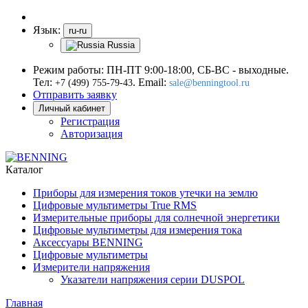
Язык:
ru-ru
Russia
Режим работы: ПН-ПТ 9:00-18:00, СБ-ВС - выходные.
Тел:
.
Email:
+7 (499) 755-79-43
sale@benningtool.ru
Отправить заявку
Личный кабинет
Регистрация
Авторизация
Каталог
Приборы для измерения токов утечки на землю
Цифровые мультиметры True RMS
Измерительные приборы для солнечной энергетики
Цифровые мультиметры для измерения тока
Аксессуары BENNING
Цифровые мультиметры
Измерители напряжения
Указатели напряжения серии DUSPOL
Главная